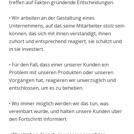
treffen auf Fakten gründende Entscheidungen.
Kosmetik
Farben
• Wir arbeiten an der Gestaltung eines
Lebensmittel & Ernährung
Unternehmens, auf das seine Mitarbeiter stolz sein
können, das sich mit ihnen verständigt, ihnen
EXPERTISE
zuhört und entsprechend reagiert, sie schätzt und
Qualität
in sie investiert.
UN-Zertifizierung
• Für den Fall, dass einer unserer Kunden ein
ISO-Zertifizierung
Problem mit unseren Produkten oder unseren
Testlabor
Vorgängen hat, reagieren wir unverzüglich und
Produktionsqualität
entschlossen, um es zu beheben.
F&E-Entwicklungen
• Wo immer möglich werden wir das tun, was
KONTAKT
vereinbart wurde, und halten unsere Kunden über
Vertriebskontakte
den Fortschritt informiert.
Wiederverkäufer