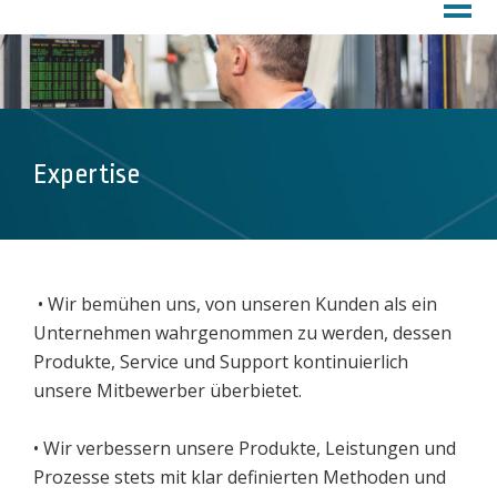
HOME
PROFIL
Über ROPAC®
Kundendienst
Werk
Expertise
PRODUKTE
DOWNLOADS
MÄRKTE
• Wir bemühen uns, von unseren Kunden als ein
Unternehmen wahrgenommen zu werden, dessen
Druckfarben
Produkte, Service und Support kontinuierlich
Chemikalien
unsere Mitbewerber überbietet.
Schmierstoffe
Beschichtung
• Wir verbessern unsere Produkte, Leistungen und
Prozesse stets mit klar definierten Methoden und
Pharma